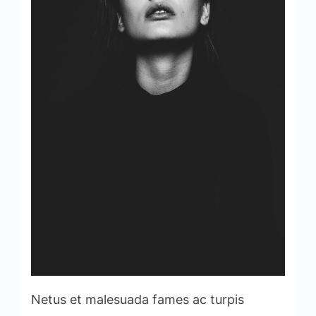
Netus et malesuada fames ac turpis