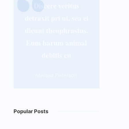
Discere veritus
detraxit pri ut, sea ei
dicunt theophrastus.
Eum harum animal
debitis cu
Melissa Peterson
Popular Posts