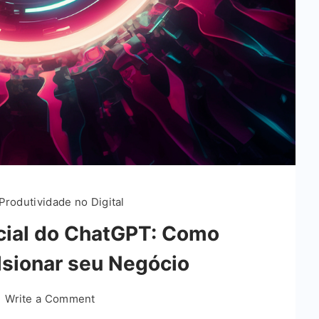
Produtividade no Digital
cial do ChatGPT: Como
ulsionar seu Negócio
on
Write a Comment
Desvendando