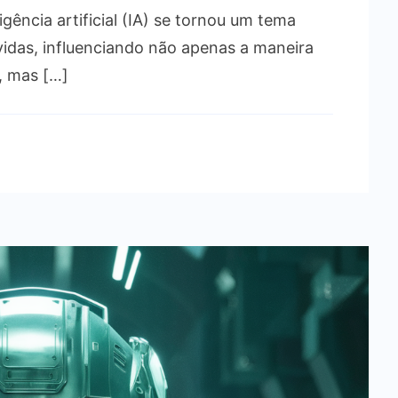
igência artificial (IA) se tornou um tema
Filmes
Sobre
idas, influenciando não apenas a maneira
Inteligência
, mas […]
Artificial
que
irão
te
surpreender