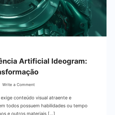
ência Artificial Ideogram:
ansformação
on
Write a Comment
O
 exige conteúdo visual atraente e
Futuro
com
nem todos possuem habilidades ou tempo
a
pos e outros materiais […]