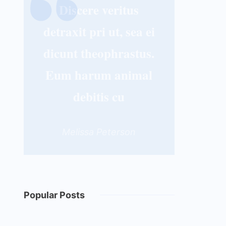
Discere veritus
detraxit pri ut, sea ei
dicunt theophrastus.
Eum harum animal
debitis cu
Melissa Peterson
Popular Posts